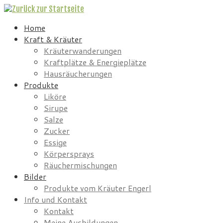
Home
Kraft & Kräuter
Kräuterwanderungen
Kraftplätze & Energieplätze
Hausräucherungen
Produkte
Liköre
Sirupe
Salze
Zucker
Essige
Körpersprays
Räuchermischungen
Bilder
Produkte vom Kräuter Engerl
Info und Kontakt
Kontakt
Meine Ausbildungen