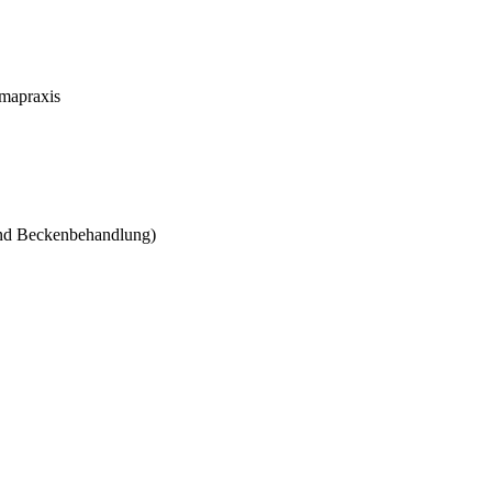
omapraxis
und Beckenbehandlung)